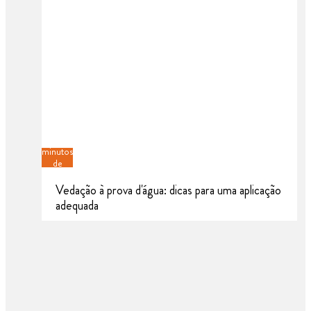
5
minutos
de
leitura
Vedação à prova d'água: dicas para uma aplicação
adequada