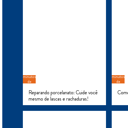
6
5
minutos
minutos
de
de
leitura
leitura
Reparando porcelanato: Cuide você
Como 
mesmo de lascas e rachaduras!