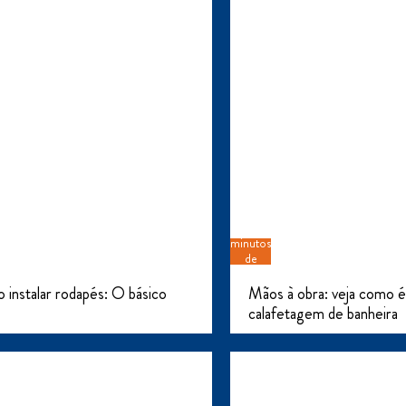
8
minutos
de
leitura
instalar rodapés: O básico
Mãos à obra: veja como é 
calafetagem de banheira