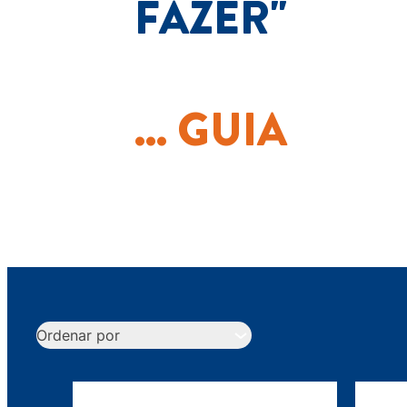
FAZER"
... GUIA
Ordenar por