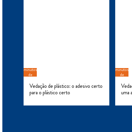
7
5
minutos
minutos
de
de
leitura
leitura
Vedação de plástico: o adesivo certo
Vedaç
para o plástico certo
uma a