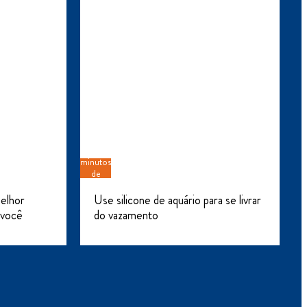
4
minutos
de
leitura
melhor
Use silicone de aquário para se livrar
 você
do vazamento