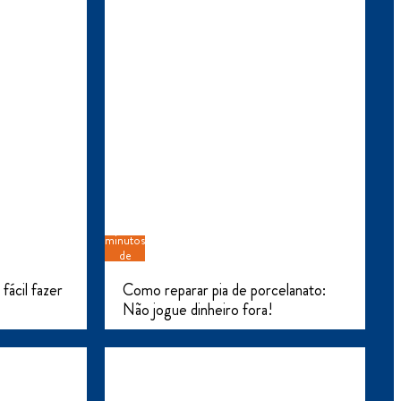
5
minutos
de
leitura
fácil fazer
Como reparar pia de porcelanato:
Não jogue dinheiro fora!