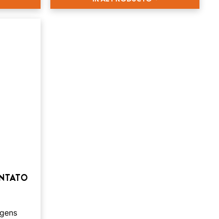
ONTATO
agens