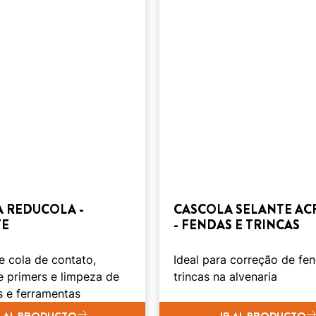
 REDUCOLA -
CASCOLA SELANTE AC
TE
- FENDAS E TRINCAS
e cola de contato,
Ideal para correção de fe
e primers e limpeza de
trincas na alvenaria
s e ferramentas
R AL PRODUCTO
IR AL PRODUCTO