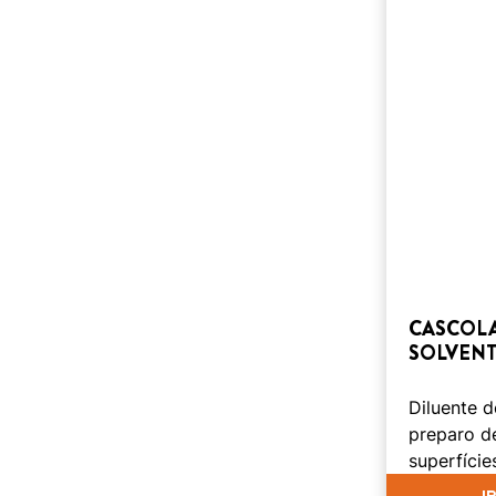
CASCOLA
SOLVEN
Diluente d
preparo d
superfície
I